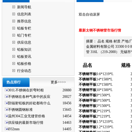
新闻导航
信息列表
双击自动滚屏
推荐信息
铅板专栏
最新
太钢不锈钢
管市场行情
铅门专栏
摘要： 品名 规格 材质 产地/厂
供应信息
金属材料有限公司 33300 0 0 
铅板知识
管 316L （219-2000） 
铅板资讯
铅板价格
品名
规格
行业动态
不锈钢平板
0.6*1219*L
不锈钢平板
14*1500*L
热点排行
更多>>>>
不锈钢平板
12*1500*L
不锈钢平板
10*1500*L
301L不锈钢在折弯时相
20880
不锈钢平板
8*1500*L
不锈钢在各种气体中的反应
20027
不锈钢平板
6*1500*L
防辐射铅板的好处都有什么
18456
不锈钢平板
5*1500*L
不锈钢圆钢标准
15645
不锈钢平板
3*1219*L
温州304工业无缝管价格
14854
不锈钢平板
2*1219*L
不锈钢平板
1.5*1219*L
供应镍的最新市场行情
14463
不锈钢平板
1.2*1219*L
Ø32mm
14405