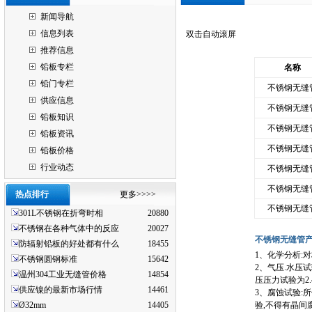
新闻导航
信息列表
双击自动滚屏
推荐信息
铅板专栏
名称
铅门专栏
不锈钢无缝
供应信息
不锈钢无缝
铅板知识
不锈钢无缝
铅板资讯
不锈钢无缝
铅板价格
行业动态
不锈钢无缝
不锈钢无缝
热点排行
更多>>>>
不锈钢无缝
301L不锈钢在折弯时相
20880
不锈钢在各种气体中的反应
20027
不锈钢无缝管
防辐射铅板的好处都有什么
18455
1、化学分析:
不锈钢圆钢标准
15642
2、气压.水压
温州304工业无缝管价格
14854
压压力试验为2.4
供应镍的最新市场行情
14461
3、腐蚀试验:
Ø32mm
14405
验,不得有晶间