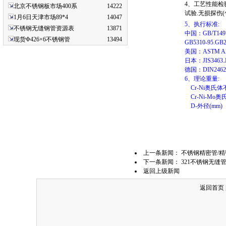
4、工艺性能检
北京不锈钢板市场400系
14222
试验.无损探伤
1月6日天津市场89*4
14047
5、执行标准:
不锈钢无缝钢管资源表
13871
中国：GB/T14975-
现货Φ426×6不锈钢管
13494
GB5310-95.GB2
美国：ASTM A213
日本：JIS3463.J
德国：DIN2462
6、理论重量:
Cr-Ni奥氏体不
Cr-Ni-Mo奥氏
D-外径(mm)
上一条新闻：
不锈钢精密管/精
下一条新闻：
321不锈钢无缝
返回上级新闻
返回首页