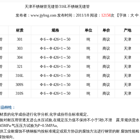
天津不锈钢管无缝管/316L不锈钢无缝管
发布者：
www.jjybxg.com
发布时间：2011/1/8 阅读：
12158
次 【字体：
大
中
材质
规格
单位
单价
产地
管
301
Ф 6～Ф 426×1～50
吨
商议
天津
管
303
Ф 6～Ф 426×1～50
吨
商议
天津
管
304
Ф 6～Ф 426×1～50
吨
商议
天津
管
321
Ф 6～Ф 426×1～50
吨
商议
天津
管
316L
Ф 6～Ф 426×1～50
吨
商议
天津
管
309S
Ф 6～Ф 426×1～50
吨
商议
天津
管
310S
Ф 6～Ф 426×1～50
吨
商议
天津
产品特性：
对材质的化学成份进行化学分析,化学成份符合标准规定。
试验对耐压用管逐支进么水压试验,在规定压力值不保持不小于5秒,不泄 露,常规供货水
5MPa.气压压力试验为P=0.5MPAa。
所供工业耐腐蚀不锈钢板均按标准规定或双方协议的腐蚀方法进行钢管的耐 腐蚀性能检
腐蚀倾向。