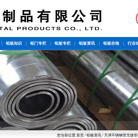
铅板知识
铅门专栏
铅板专栏
铅板资讯
铅板价格
行业
|
|
|
|
|
|
您当前位置:
首页
/ 铅板资讯 / 天津不锈钢管无缝管