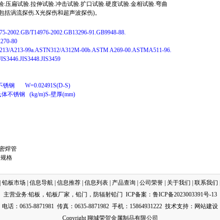
验:压扁试验.拉伸试验.冲击试验.扩口试验.硬度试验.金相试验.弯曲
(包括涡流探伤.X光探伤和超声波探伤)。
2002.GB/T14976-2002.GB13296-91.GB9948-88.
270-80
/A213-99a.ASTN312/A312M-00b.ASTM A269-00.ASTMA511-96.
IS3446.JIS3448.JIS3459
锈钢 W=0.02491S(D-S)
体不锈钢 (kg/m)S-壁厚(mm)
密焊管
管规格
|
铅板市场
|
信息导航
|
信息推荐
|
信息列表
|
产品查询
|
公司荣誉
|
关于我们
|
联系我们
主营业务:
铅板
，
铅板厂家
，
铅门
，
防辐射铅门
ICP备案：
鲁ICP备2023003391号-13
电话：0635-8871981 传真：0635-8871982 手机：15864931222
技术
支持：
网站建设
Copyright 聊城荣贺金属制品有限公司